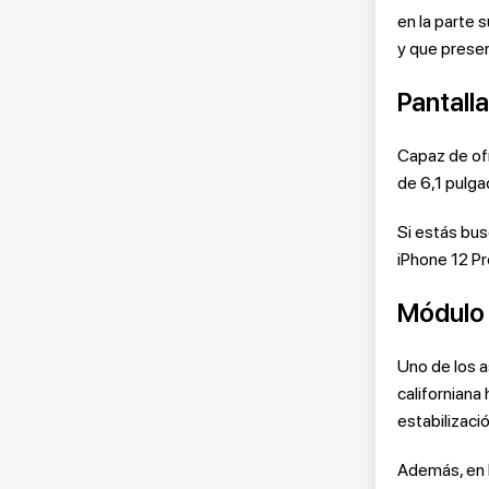
en la parte 
y que presen
Pantall
Capaz de ofr
de 6,1 pulga
Si estás bus
iPhone 12 Pr
Módulo 
Uno de los a
californiana
estabilizaci
Además, en l