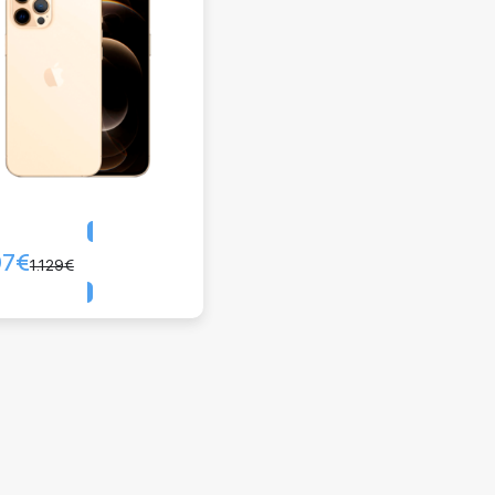
97
€
Comprar
1.129
€