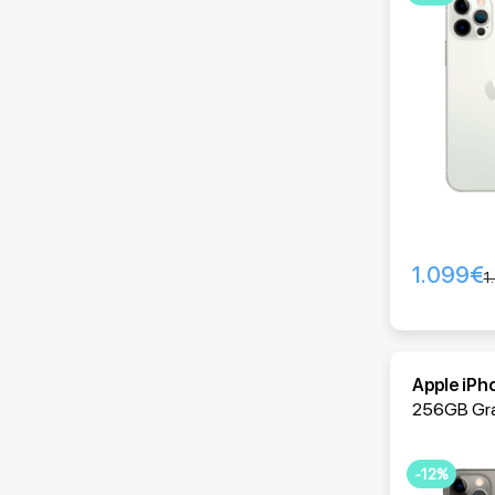
1.099
€
1
Apple iPh
256GB Gra
-12%