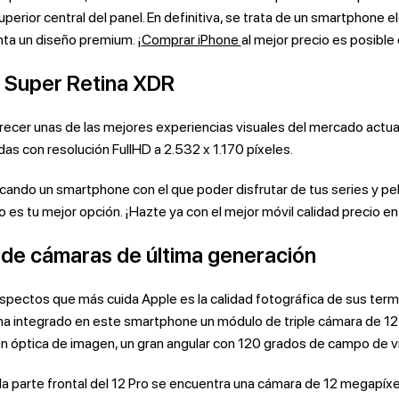
superior central del panel. En definitiva, se trata de un smartphone 
ta un diseño premium. ¡
Comprar iPhone
al mejor precio es posible 
a Super Retina XDR
ecer unas de las mejores experiencias visuales del mercado actua
das con resolución FullHD a 2.532 x 1.170 píxeles.
cando un smartphone con el que poder disfrutar de tus series y pelíc
o es tu mejor opción. ¡Hazte ya con el mejor móvil calidad precio e
de cámaras de última generación
spectos que más cuida Apple es la calidad fotográfica de sus termi
 ha integrado en este smartphone un módulo de triple cámara de 1
ón óptica de imagen, un gran angular con 120 grados de campo de vi
a parte frontal del 12 Pro se encuentra una cámara de 12 megapíx