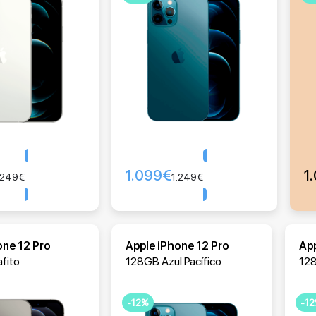
1.099
€
1
Comprar
Comprar
.249
€
1.249
€
one 12 Pro
Apple iPhone 12 Pro
App
fito
128GB Azul Pacífico
12
-12%
-1