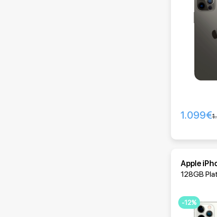
1.099
€
1
Apple iPh
128GB Pla
-12%