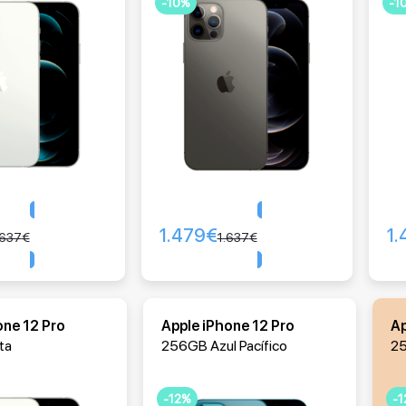
-10%
-1
1.479
€
1.
Comprar
Comprar
.637
€
1.637
€
one 12 Pro
Apple iPhone 12 Pro
Ap
ta
256GB Azul Pacífico
2
-12%
-1