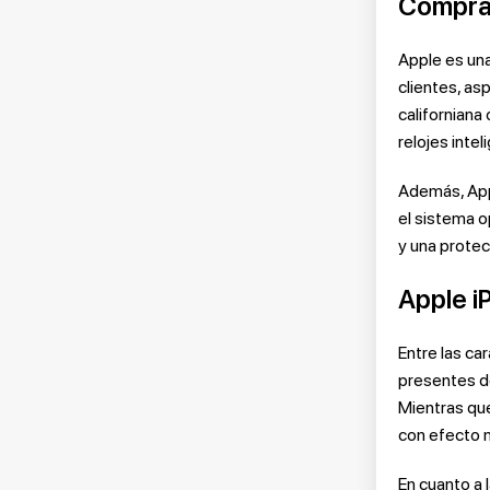
Comprar
Apple es una
clientes, as
californiana
relojes inte
Además, App
el sistema o
y una protec
Apple i
Entre las ca
presentes de
Mientras que
con efecto m
En cuanto a 