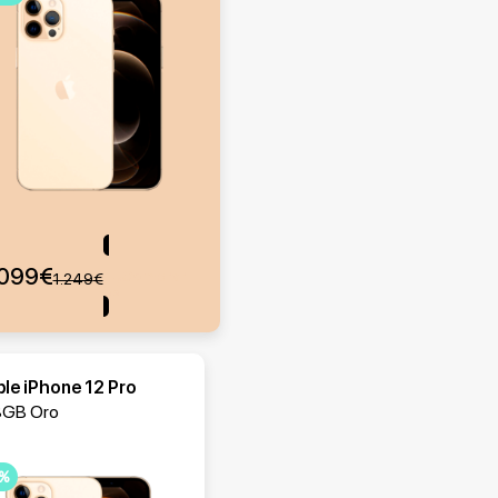
.099
€
Comprar
1.249
€
le iPhone 12 Pro
8GB Oro
2%