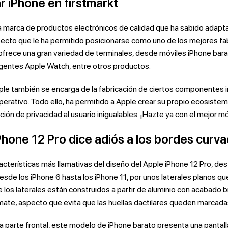
 iPhone en firstmarkt
 marca de productos electrónicos de calidad que ha sabido adaptar
pecto que le ha permitido posicionarse como uno de los mejores fa
 ofrece una gran variedad de terminales, desde móviles iPhone bar
ligentes Apple Watch, entre otros productos.
le también se encarga de la fabricación de ciertos componentes i
perativo. Todo ello, ha permitido a Apple crear su propio ecosiste
ción de privacidad al usuario inigualables. ¡Hazte ya con el mejor mó
Phone 12 Pro dice adiós a los bordes curv
racterísticas más llamativas del diseño del Apple iPhone 12 Pro, d
sde los iPhone 6 hasta los iPhone 11, por unos laterales planos qu
 los laterales están construidos a partir de aluminio con acabado b
ate, aspecto que evita que las huellas dactilares queden marcadas
la parte frontal, este modelo de iPhone barato presenta una pantal