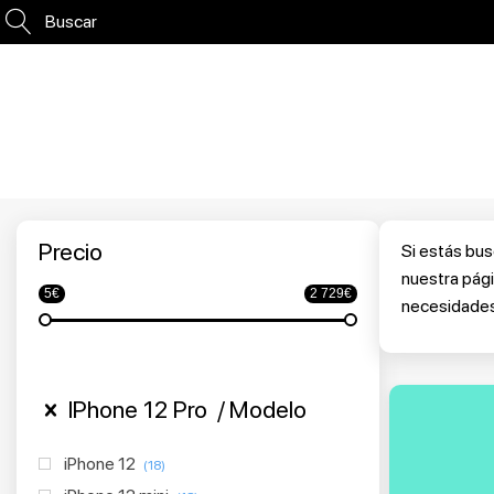
Buscar
Precio
Si estás bus
nuestra pág
5€
2 729€
necesidades.
IPhone 12 Pro
Modelo
iPhone 12
(18)