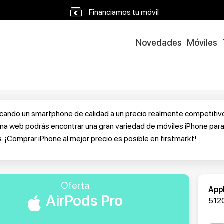
Financiamos tu móvil
Envíos en 48h a 72h
Novedades
Móviles
Envío gratis a partir 120€
cando un smartphone de calidad a un precio realmente competitivo,
ina web podrás encontrar una gran variedad de móviles iPhone par
 ¡Comprar iPhone al mejor precio es posible en firstmarkt!
Oferta
App
AirPods Pro
512G