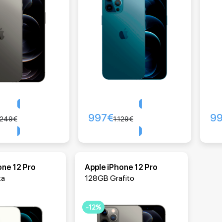
997
€
9
Comprar
Comprar
.249
€
1.129
€
one 12 Pro
Apple iPhone 12 Pro
ta
128GB Grafito
-12%