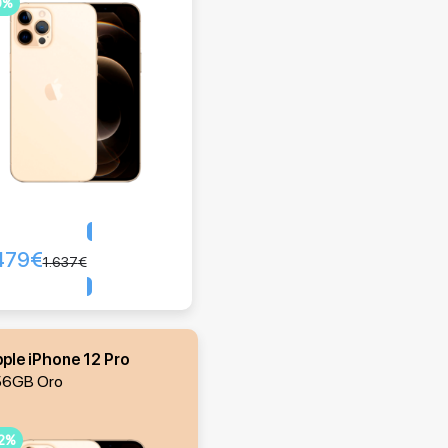
0%
479
€
Comprar
1.637
€
ple iPhone 12 Pro
56GB Oro
2%