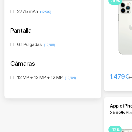
-10%
2775 mAh
(12/30)
Pantalla
6.1 Pulgadas
(12/68)
Cámaras
1.479
€
12 MP + 12 MP + 12 MP
1
(12/64)
Apple iPh
256GB Pla
-12%