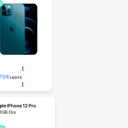
%
79
€
Comprar
1.637
€
ple iPhone 12 Pro
2GB Oro