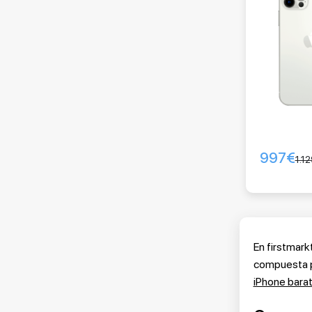
997
€
1.1
En firstmark
compuesta po
iPhone bara