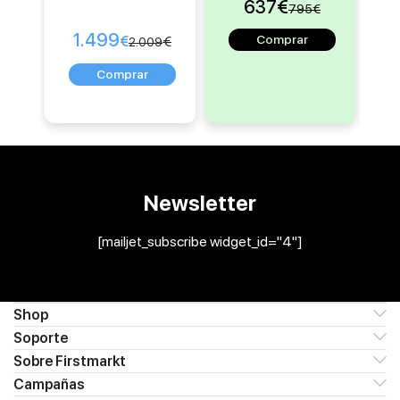
637
€
795
€
1.499
€
€
2.009
Newsletter
[mailjet_subscribe widget_id="4"]
Shop
Soporte
Sobre Firstmarkt
Campañas