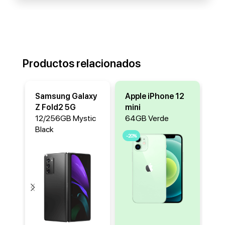
Productos relacionados
Samsung Galaxy
Apple iPhone 12
Ap
Z Fold2 5G
mini
mi
12/256GB Mystic
64GB Verde
64
Black
-20%
-20
-25%