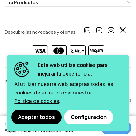
Top Productos
Descubre las novedades y ofertas
Esta web utiliza cookies para
mejorar la experiencia.
Política de Privacidad
Política de Cookies
Aviso Legal
Al utilizar nuestra web, aceptas todas las
cookies de acuerdo con nuestra
Copyright © 2026 firstmarkt. Todos los derechos
Politica de cookies
.
reservados.
Aceptar todos
Configuración
1099€
1249€
Agencia SEO
y
diseño web
|
GMEDIA
Comprar
Comprar
Apple iPhone 12 Pro 256GB Plata