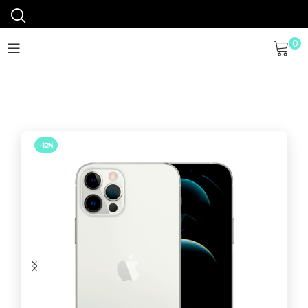
0
-12%