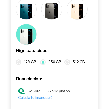
Elige capacidad:
128 GB
256 GB
512 GB
Financiación:
SeQura
3 a 12 plazos
Calcula tu financiación