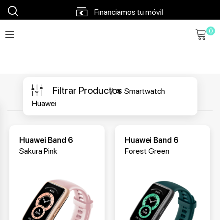
Financiamos tu móvil
0
Envíos en 48h a 72h
Envío gratis a partir 120€
Filtrar Productos
Smartwatch
Huawei
Huawei Band 6
Huawei Band 6
Sakura Pink
Forest Green