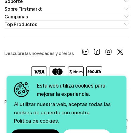
Soporte
Sobre Firstmarkt
Campañas
Top Productos
Descubre las novedades y ofertas
Esta web utiliza cookies para
mejorar la experiencia.
Política de Privacidad
Política de Cookies
Aviso Legal
Al utilizar nuestra web, aceptas todas las
cookies de acuerdo con nuestra
Copyright © 2026 firstmarkt. Todos los derechos
Politica de cookies
.
reservados.