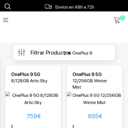
Envíos en 48h a 72h
0
Envío gratis a partir 120€
Filtrar Productos
OnePlus 9
OnePlus 9 5G
OnePlus 9 5G
8/128GB Artic Sky
12/256GB Winter
Mist
759
€
655
€