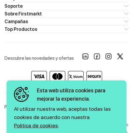
Soporte
Sobre Firstmarkt
Campañas
Top Productos
Descubre las novedades y ofertas
Esta web utiliza cookies para
mejorar la experiencia.
Política de Privacidad
Política de Cookies
Aviso Legal
Al utilizar nuestra web, aceptas todas las
cookies de acuerdo con nuestra
Copyright © 2026 firstmarkt. Todos los derechos
Politica de cookies
.
reservados.