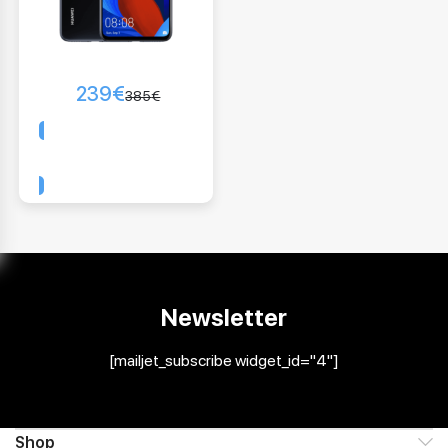
239
€
385
€
Comprar
Newsletter
[mailjet_subscribe widget_id="4"]
Shop