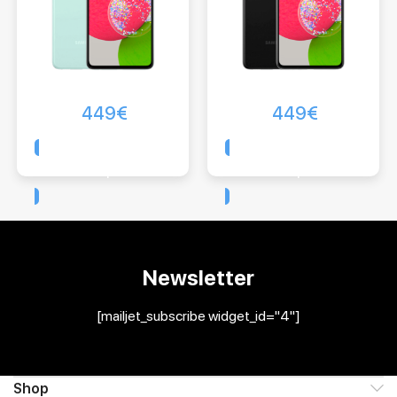
449
€
449
€
Comprar
Comprar
Newsletter
[mailjet_subscribe widget_id="4"]
Shop