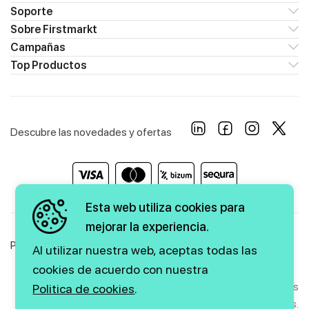
Soporte
Sobre Firstmarkt
Campañas
Top Productos
Descubre las novedades y ofertas
Esta web utiliza cookies para
mejorar la experiencia.
Política de Privacidad
Política de Cookies
Aviso Legal
Al utilizar nuestra web, aceptas todas las
cookies de acuerdo con nuestra
Copyright © 2026 firstmarkt. Todos los derechos
Politica de cookies
.
reservados.