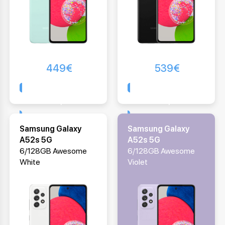
449
€
539
€
Comprar
Comprar
Samsung Galaxy
Samsung Galaxy
A52s 5G
A52s 5G
6/128GB Awesome
6/128GB Awesome
White
Violet