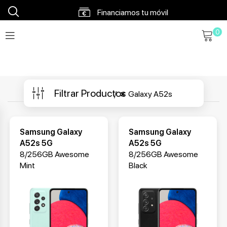
Financiamos tu móvil
0
Envíos en 48h a 72h
Envío gratis a partir 120€
Filtrar Productos
Galaxy A52s
Samsung Galaxy
Samsung Galaxy
A52s 5G
A52s 5G
8/256GB Awesome
8/256GB Awesome
Mint
Black