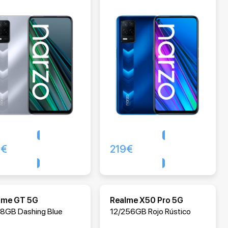
9
€
219
€
Comprar
Comprar
lme GT 5G
Realme X50 Pro 5G
28GB Dashing Blue
12/256GB Rojo Rústico