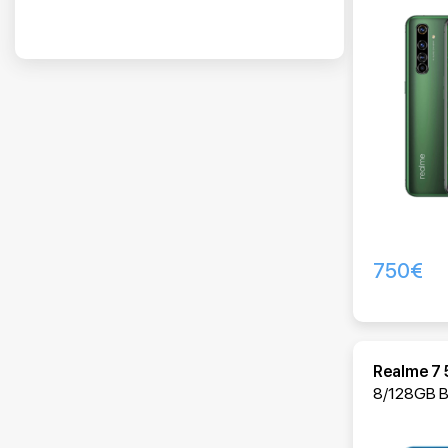
750
€
Realme 7
8/128GB Ba