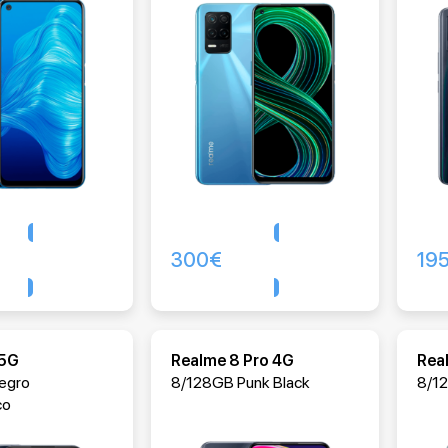
300
€
19
Comprar
Comprar
 5G
Realme 8 Pro 4G
Rea
egro
8/128GB Punk Black
8/12
co