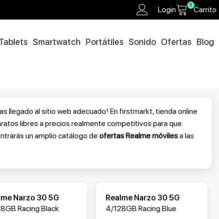
0
Login
Carrito
Tablets
Smartwatch
Portátiles
Sonido
Ofertas
Blog
 llegado al sitio web adecuado! En firstmarkt, tienda online
aratos libres a precios realmente competitivos para que
ntrarás un amplio catálogo de
ofertas Realme móviles
a las
lme Narzo 30 5G
Realme Narzo 30 5G
8GB Racing Black
4/128GB Racing Blue