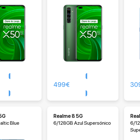
499
€
30
Comprar
Comprar
 5G
Realme 8 5G
Rea
ltic Blue
6/128GB Azul Supersónico
6/1
Sup