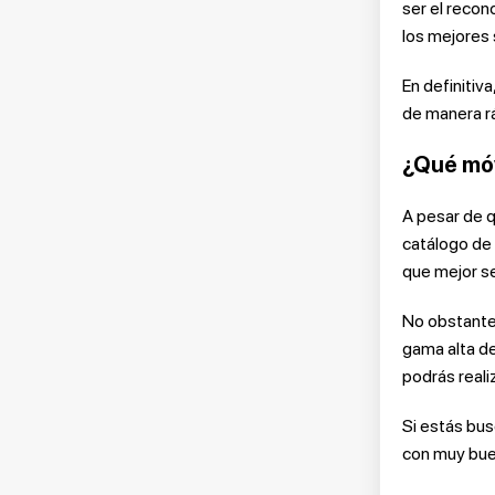
ser el recon
los mejores
En definitiv
de manera rá
¿Qué mó
A pesar de q
catálogo de 
que mejor se
No obstante
gama alta d
podrás reali
Si estás bu
con muy buen