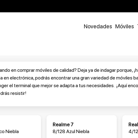
Novedades
Móviles
ndo en comprar móviles de calidad? Deja ya de indagar porque, ¡has
a en electrónica, podrás encontrar una gran variedad de móviles b
er el terminal que mejor se adapta a tus necesidades. ¡Aquí enco
drás resistir!
Realme 7
Rea
co Niebla
8/128 Azul Niebla
4/12