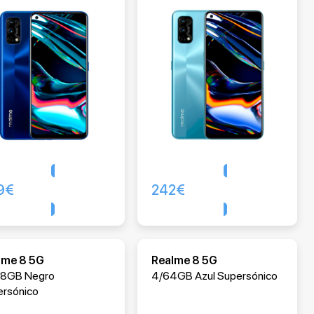
9
€
242
€
Comprar
Comprar
lme 8 5G
Realme 8 5G
28GB Negro
4/64GB Azul Supersónico
ersónico