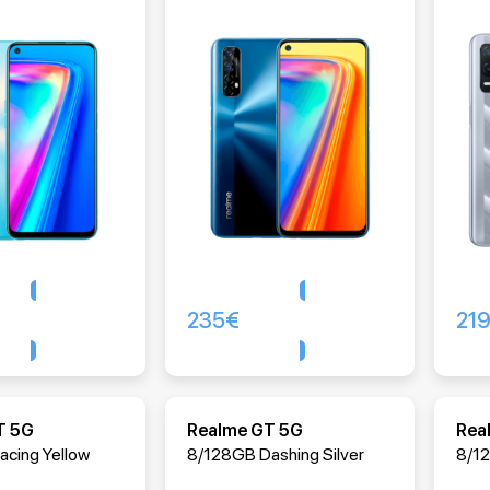
235
€
21
Comprar
Comprar
T 5G
Realme GT 5G
Rea
cing Yellow
8/128GB Dashing Silver
8/1