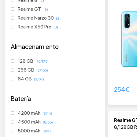
Realme 8
(7)
Realme GT
(3)
Realme Narzo 30
(2)
Realme X50 Pro
(3)
Almacenamiento
128 GB
(16/176)
256 GB
(2/165)
64 GB
(2/67)
254
€
Batería
4200 mAh
(3/14)
Realme G
4500 mAh
(8/65)
8/128GB Ra
5000 mAh
(9/37)