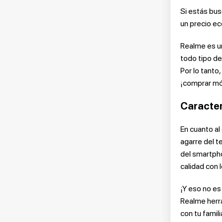
Si estás bus
un precio ec
Realme es un
todo tipo de
Por lo tanto
¡comprar móv
Caracter
En cuanto al
agarre del t
del smartpho
calidad con l
¡Y eso no es
Realme herr
con tu fami