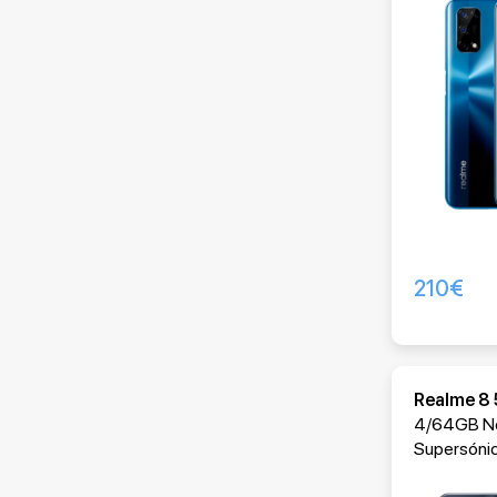
210
€
Realme 8
4/64GB N
Supersóni