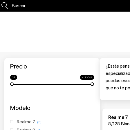
Buscar
Precio
¿Estás pensa
especializad
5€
2 729€
puedas escog
que no te po
Modelo
Realme 7
Realme 7
(5)
8/128 Blan