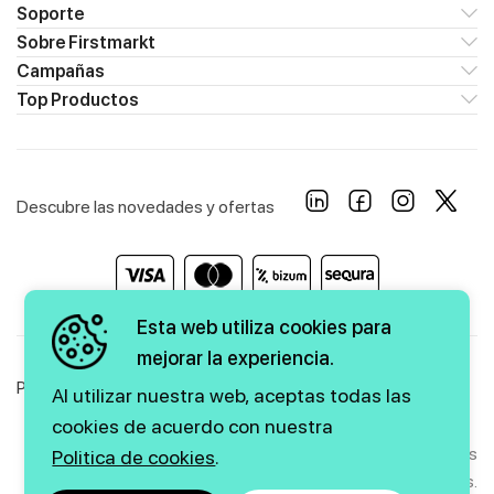
Soporte
Sobre Firstmarkt
Campañas
Top Productos
Descubre las novedades y ofertas
Esta web utiliza cookies para
mejorar la experiencia.
Política de Privacidad
Política de Cookies
Aviso Legal
Al utilizar nuestra web, aceptas todas las
cookies de acuerdo con nuestra
Copyright © 2026 firstmarkt. Todos los derechos
Politica de cookies
.
reservados.