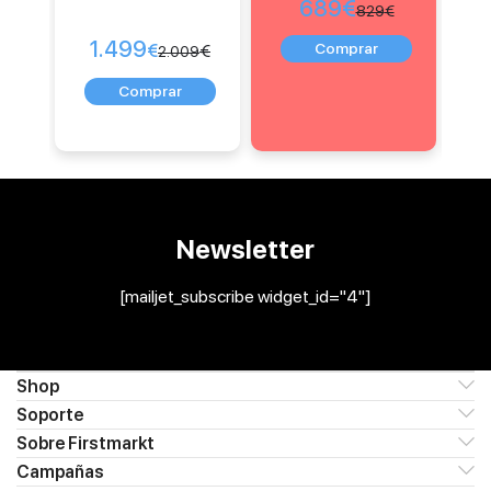
689
€
829
€
1.499
€
€
2.009
Newsletter
[mailjet_subscribe widget_id="4"]
Shop
Soporte
Sobre Firstmarkt
Campañas