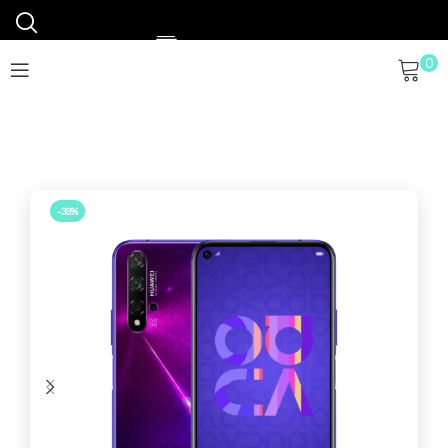
0
Financiamos tu móvil
Envíos en 48h a 72h
Envío gratis a partir 120€
-38%