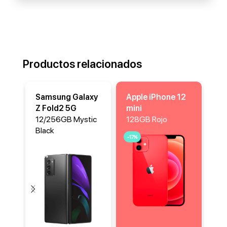
Productos relacionados
Samsung Galaxy
Apple iPhone 12
Ap
Z Fold2 5G
mini
mi
12/256GB Mystic
128GB Rojo
12
Black
-17%
-17
-25%