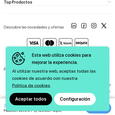
Top Productos
Descubre las novedades y ofertas
Esta web utiliza cookies para
mejorar la experiencia.
Política de Privacidad
Política de Cookies
Aviso Legal
Al utilizar nuestra web, aceptas todas las
cookies de acuerdo con nuestra
Copyright © 2026 firstmarkt. Todos los derechos
Politica de cookies
.
reservados.
Aceptar todos
Configuración
239€
385€
Agencia SEO
y
diseño web
|
GMEDIA
Comprar
Comprar
Huawei Nova 5T 6/128GB Purple