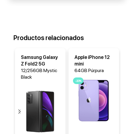
Productos relacionados
Samsung Galaxy
Apple iPhone 12
Ap
Z Fold2 5G
mini
mi
12/256GB Mystic
64GB Púrpura
64
Black
-20%
-20
-25%