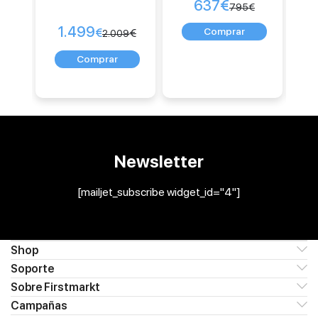
637
€
795
€
1.499
€
€
2.009
Newsletter
[mailjet_subscribe widget_id="4"]
Shop
Soporte
Sobre Firstmarkt
Campañas