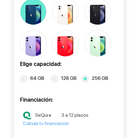
Elige capacidad:
64 GB
128 GB
256 GB
Financiación:
SeQura
3 a 12 plazos
Calcula tu financiación