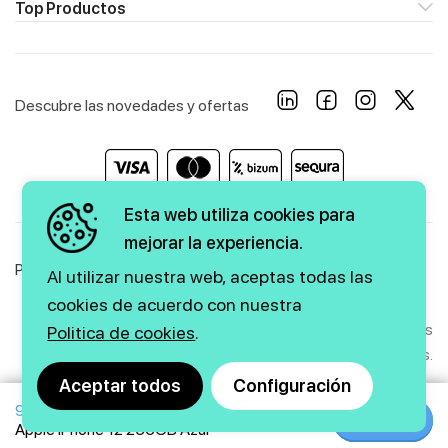
Top Productos
Descubre las novedades y ofertas
Esta web utiliza cookies para
mejorar la experiencia.
Política de Privacidad
Política de Cookies
Aviso Legal
Al utilizar nuestra web, aceptas todas las
cookies de acuerdo con nuestra
Copyright © 2026 firstmarkt. Todos los derechos
Politica de cookies
.
reservados.
Aceptar todos
Configuración
979€
Agencia SEO
y
diseño web
|
GMEDIA
Comprar
Comprar
Apple iPhone 12 256GB Azul