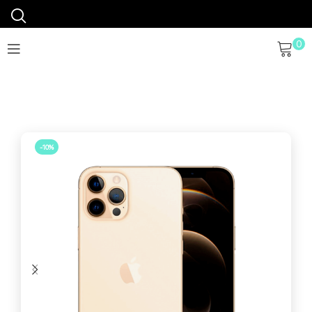
0
-10%