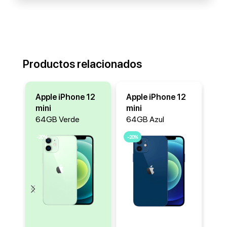
Productos relacionados
Apple iPhone 12
Apple iPhone 12
Ap
mini
mini
mi
64GB Verde
64GB Azul
64
-20%
-20%
-20