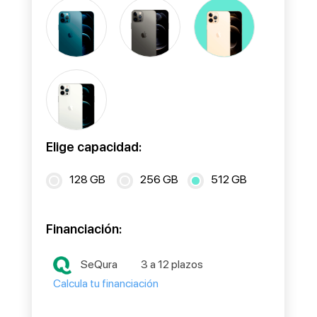
Elige capacidad:
128 GB
256 GB
512 GB
Financiación:
SeQura
3 a 12 plazos
Calcula tu financiación