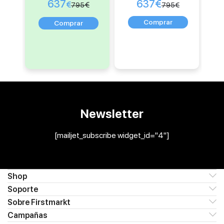
637
637
€
€
€
795
795
€
Newsletter
[mailjet_subscribe widget_id="4"]
Shop
Soporte
Sobre Firstmarkt
Campañas