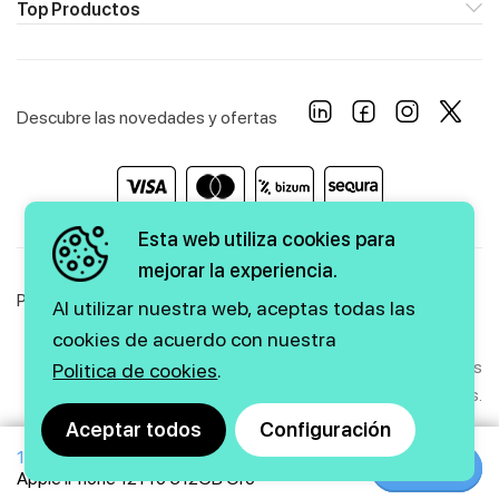
Top Productos
Descubre las novedades y ofertas
Esta web utiliza cookies para
mejorar la experiencia.
Política de Privacidad
Política de Cookies
Aviso Legal
Al utilizar nuestra web, aceptas todas las
cookies de acuerdo con nuestra
Copyright © 2026 firstmarkt. Todos los derechos
Politica de cookies
.
reservados.
Aceptar todos
Configuración
1479€
1637€
Agencia SEO
y
diseño web
|
GMEDIA
Comprar
Comprar
Apple iPhone 12 Pro 512GB Oro