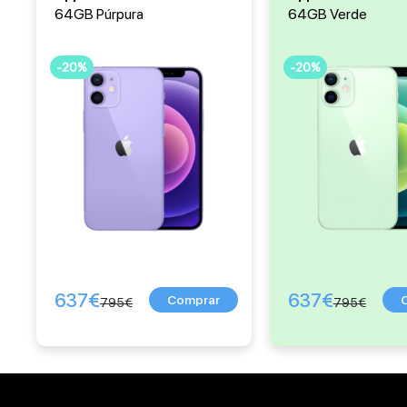
64GB Púrpura
64GB Verde
-20%
-20%
637
€
637
€
795
€
795
€