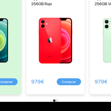
256GB Rojo
256GB V
979
€
979
€