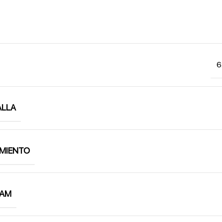
6
ALLA
MIENTO
RAM