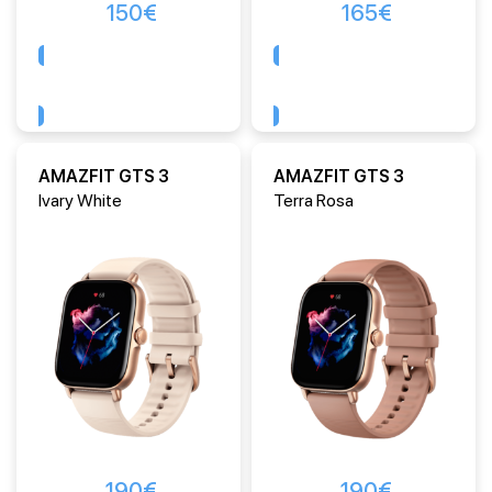
150
€
165
€
Comprar
Comprar
AMAZFIT GTS 3
AMAZFIT GTS 3
Ivary White
Terra Rosa
190
€
190
€