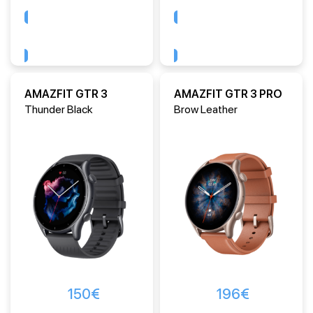
Comprar
Comprar
AMAZFIT GTR 3
AMAZFIT GTR 3 PRO
Thunder Black
Brow Leather
150
€
196
€