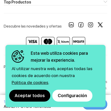
Top Productos
Descubre las novedades y ofertas
Esta web utiliza cookies para
mejorar la experiencia.
Política de Privacidad
Política de Cookies
Aviso Legal
Al utilizar nuestra web, aceptas todas las
cookies de acuerdo con nuestra
Copyright © 2026 firstmarkt. Todos los derechos
Politica de cookies
.
reservados.
Aceptar todos
Configuración
190€
Agencia SEO
y
diseño web
|
GMEDIA
Comprar
Comprar
AMAZFIT GTS 3 Terra Rosa