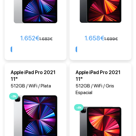
1.652
€
1.658
€
1.683
€
1.699
€
Comprar
Comprar
Apple iPad Pro 2021
Apple iPad Pro 2021
11"
11"
512GB / WiFi / Plata
512GB / WiFi / Gris
Espacial
-3%
-4%