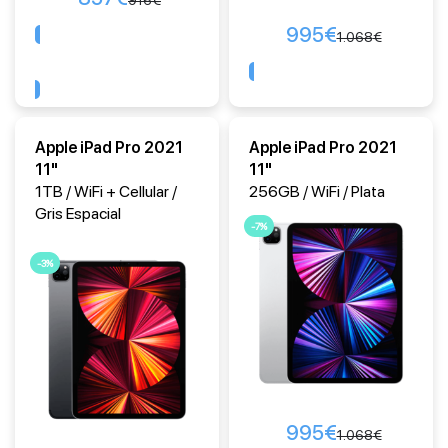
916
€
995
€
1.068
€
Comprar
Comprar
Apple iPad Pro 2021
Apple iPad Pro 2021
11"
11"
1TB / WiFi + Cellular /
256GB / WiFi / Plata
Gris Espacial
-7%
-3%
995
€
1.068
€