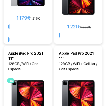
1.179
€
1.216
€
1.221
€
1.268
€
Comprar
Comprar
Apple iPad Pro 2021
Apple iPad Pro 2021
11"
11"
128GB / WiFi / Gris
128GB / WiFi + Cellular /
Espacial
Gris Espacial
-5%