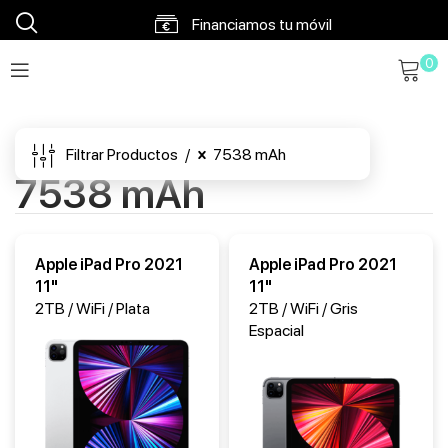
Financiamos tu móvil
0
Envíos en 48h a 72h
Envío gratis a partir 120€
Filtrar Productos
7538 mAh
7538 mAh
Apple iPad Pro 2021
Apple iPad Pro 2021
11"
11"
2TB / WiFi / Plata
2TB / WiFi / Gris
Espacial