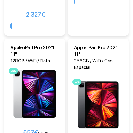
2.327
€
Comprar
Apple iPad Pro 2021
Apple iPad Pro 2021
11"
11"
128GB / WiFi / Plata
256GB / WiFi / Gris
Espacial
-6%
-7%
857
€