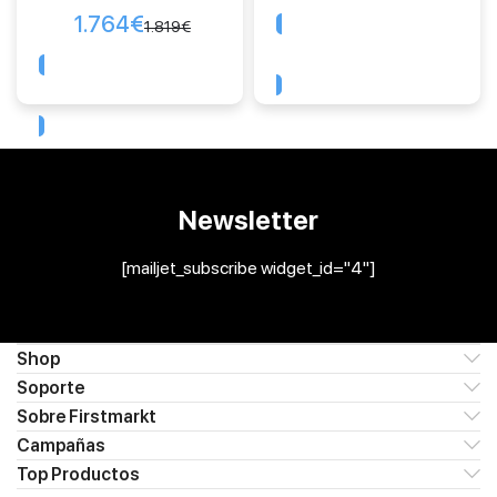
1.764
€
1.819
€
Comprar
Comprar
Newsletter
[mailjet_subscribe widget_id="4"]
Shop
Soporte
Sobre Firstmarkt
Campañas
Top Productos