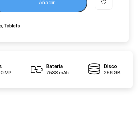
Añadir
s
,
Tablets
s
Bateria
Disco
10 MP
7538 mAh
256 GB