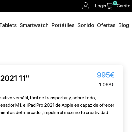
0
Login
Carrito
Tablets
Smartwatch
Portátiles
Sonido
Ofertas
Blog
995
€
 2021 11"
1.068
€
tivo versátil, fácil de transportar y, sobre todo,
esador M1, el iPad Pro 2021 de Apple es capaz de ofrecer
mientos del mercado. ¡Impulsa al máximo tu creatividad