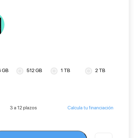
6 GB
512 GB
1 TB
2 TB
3 a 12 plazos
Calcula tu financiación