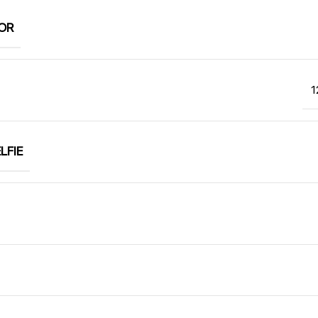
OR
1
LFIE