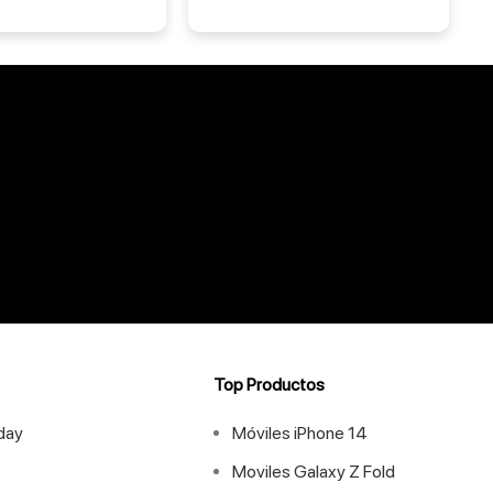
Top Productos
iday
Móviles iPhone 14
Moviles Galaxy Z Fold