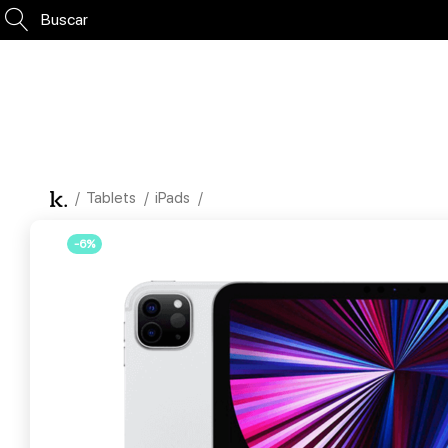
Buscar
Tablets
iPads
-6%