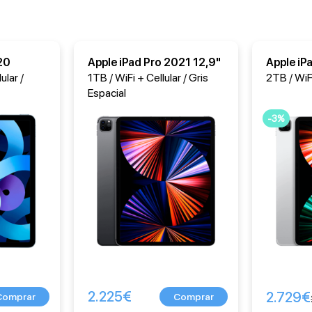
20
Apple iPad Pro 2021 12,9"
Apple iP
ular /
1TB / WiFi + Cellular / Gris
2TB / WiFi
Espacial
-3%
2.225
€
2.729
€