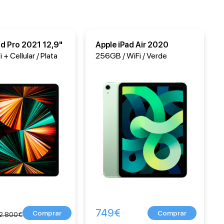
ad Pro 2021 12,9"
Apple iPad Air 2020
 + Cellular / Plata
256GB / WiFi / Verde
749
€
2.800
€