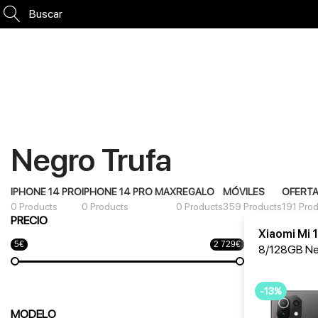
Buscar
Negro Trufa
IPHONE 14 PRO
IPHONE 14 PRO MAX
REGALO
MÓVILES
OFERT
0 Products
0 Products
0 Products
359 Products
191 Pro
PRECIO
Xiaomi Mi 1
5€
2 729€
8/128GB Ne
-13%
MODELO