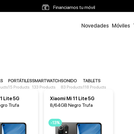
Financiamos tu móvil
Envíos en 48h a 72h
Novedades
Móviles
Envío gratis a partir 120€
AS
PORTÁTILES
SMARTWATCH
SONIDO
TABLETS
ducts
15 Products
133 Products
83 Products
118 Products
1 Lite 5G
Xiaomi Mi 11 Lite 5G
gro Trufa
8/64GB Negro Trufa
-13%