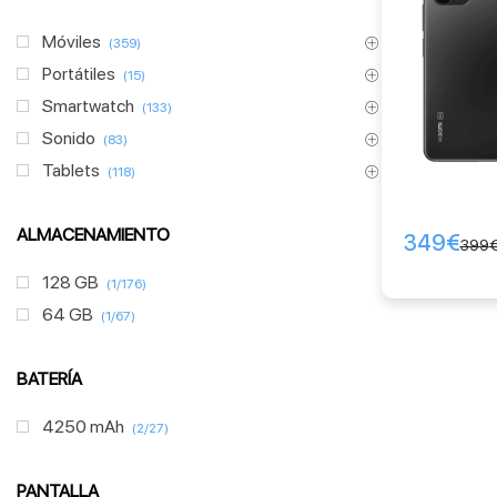
Móviles
(359)
Portátiles
(15)
Smartwatch
(133)
Sonido
(83)
Tablets
(118)
ALMACENAMIENTO
349
€
399
128 GB
(1/176)
64 GB
(1/67)
BATERÍA
4250 mAh
(2/27)
PANTALLA