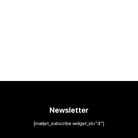
Newsletter
[mailjet_subscribe widget_id="4"]