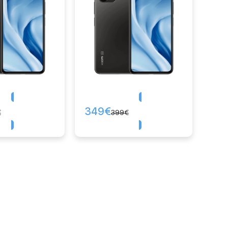
349
€
Comprar
Comprar
€
399
€