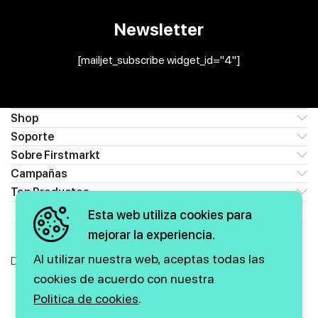
Newsletter
[mailjet_subscribe widget_id="4"]
Shop
Soporte
Sobre Firstmarkt
Campañas
Top Productos
Esta web utiliza cookies para
mejorar la experiencia.
Al utilizar nuestra web, aceptas todas las
Descubre las novedades y ofertas
cookies de acuerdo con nuestra
Politica de cookies
.