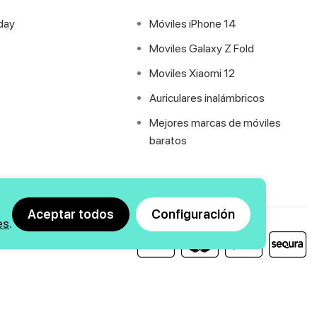
iday
Móviles iPhone 14
Moviles Galaxy Z Fold
Moviles Xiaomi 12
Auriculares inalámbricos
Mejores marcas de móviles
baratos
Aceptar todos
Configuración
es
.
Agencia SEO
y
diseño web
|
GMEDIA