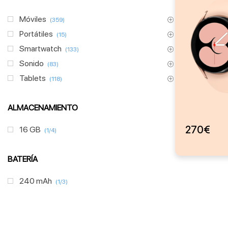
Móviles
(359)
Portátiles
(15)
Smartwatch
(133)
Sonido
(83)
Tablets
(118)
ALMACENAMIENTO
270
€
16 GB
(1/4)
BATERÍA
240 mAh
(1/3)