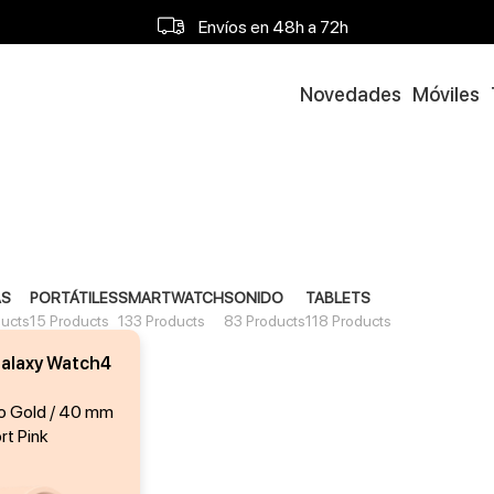
Envíos en 48h a 72h
Novedades
Móviles
Envío gratis a partir 120€
AS
PORTÁTILES
SMARTWATCH
SONIDO
TABLETS
ducts
15 Products
133 Products
83 Products
118 Products
alaxy Watch4
io Gold / 40 mm
rt Pink