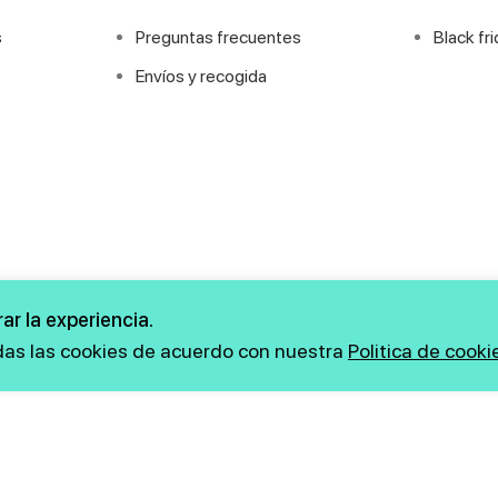
s
Preguntas frecuentes
Black fr
Envíos y recogida
ar la experiencia.
odas las cookies de acuerdo con nuestra
Politica de cooki
Copyright © 2026 firstmarkt. Todos los derechos