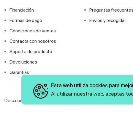
Financiación
Preguntas frecuente
Formas de pago
Envíos y recogida
Condiciones de ventas
Contacta con nosotros
Soporte de producto
Devoluciones
Garantias
Esta web utiliza cookies para mejor
Al utilizar nuestra web, aceptas t
Descubre las novedades y ofertas
Política de Privacidad
Política de Cookies
Aviso Legal