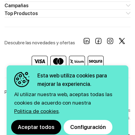
Campañas
Top Productos
Descubre las novedades y ofertas
Esta web utiliza cookies para
mejorar la experiencia.
Política de Privacidad
Política de Cookies
Aviso Legal
Al utilizar nuestra web, aceptas todas las
cookies de acuerdo con nuestra
Copyright © 2026 firstmarkt. Todos los derechos
Politica de cookies
.
reservados.
Aceptar todos
Configuración