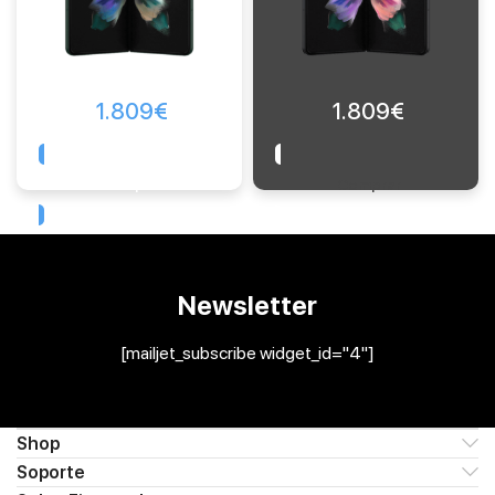
1.809
€
1.809
€
Comprar
Comprar
Newsletter
[mailjet_subscribe widget_id="4"]
Shop
Soporte