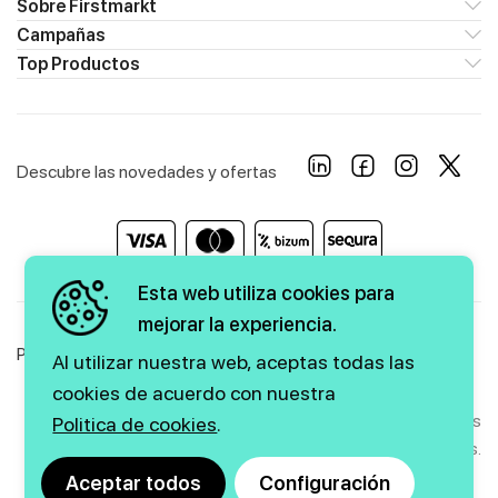
Sobre Firstmarkt
Campañas
Top Productos
Descubre las novedades y ofertas
Esta web utiliza cookies para
mejorar la experiencia.
Política de Privacidad
Política de Cookies
Aviso Legal
Al utilizar nuestra web, aceptas todas las
cookies de acuerdo con nuestra
Copyright © 2026 firstmarkt. Todos los derechos
Politica de cookies
.
reservados.
Aceptar todos
Configuración