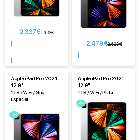
2.337
€
2.389
€
2.479
€
2.528
€
Comprar
Comprar
Apple iPad Pro 2021
Apple iPad Pro 2021
12,9"
12,9"
1TB / WiFi / Gris
1TB / WiFi / Plata
Espacial
-2%
-2%