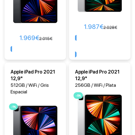
1.987
€
2.028
€
1.969
€
2.015
€
Comprar
Comprar
Apple iPad Pro 2021
Apple iPad Pro 2021
12,9"
12,9"
512GB / WiFi / Gris
256GB / WiFi / Plata
Espacial
-5%
-1%