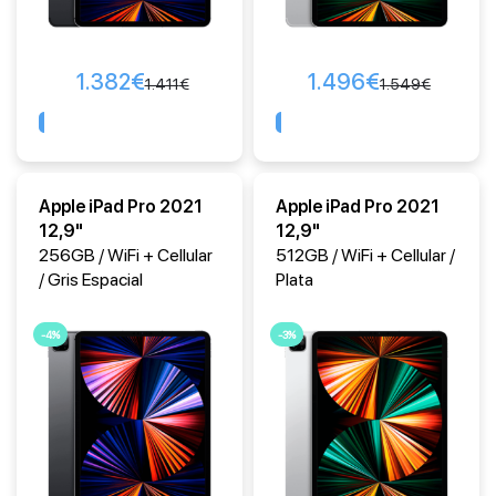
1.382
€
1.496
€
1.411
€
1.549
€
Comprar
Comprar
Apple iPad Pro 2021
Apple iPad Pro 2021
12,9"
12,9"
256GB / WiFi + Cellular
512GB / WiFi + Cellular /
/ Gris Espacial
Plata
-4%
-3%