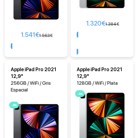
1.320
€
1.384
€
1.541
€
1.563
€
Comprar
Comprar
Apple iPad Pro 2021
Apple iPad Pro 2021
12,9"
12,9"
256GB / WiFi / Gris
128GB / WiFi / Plata
Espacial
-4%
-5%