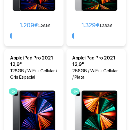
1.209
€
1.329
€
1.261
€
1.383
€
Comprar
Comprar
Apple iPad Pro 2021
Apple iPad Pro 2021
12,9"
12,9"
128GB / WiFi + Cellular /
256GB / WiFi + Cellular
Gris Espacial
/ Plata
-2%
-3%