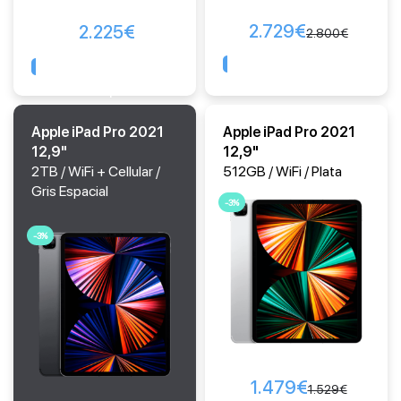
2.729
€
2.225
€
2.800
€
Comprar
Comprar
Apple iPad Pro 2021
Apple iPad Pro 2021
12,9"
12,9"
2TB / WiFi + Cellular /
512GB / WiFi / Plata
Gris Espacial
-3%
-3%
1.479
€
1.529
€