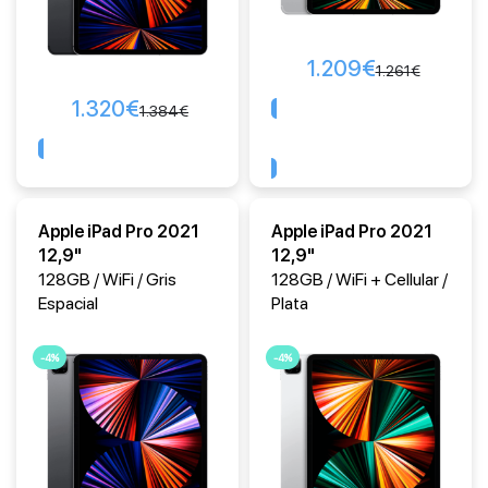
1.209
€
1.261
€
1.320
€
1.384
€
Comprar
Comprar
Apple iPad Pro 2021
Apple iPad Pro 2021
12,9"
12,9"
128GB / WiFi / Gris
128GB / WiFi + Cellular /
Espacial
Plata
-4%
-4%