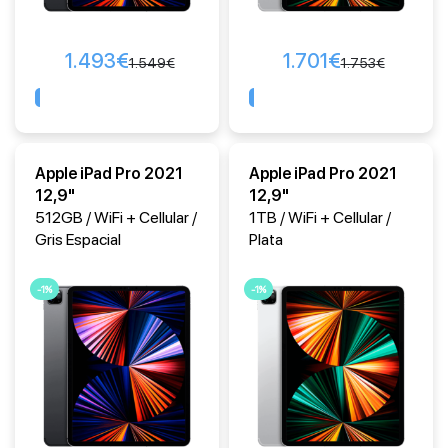
1.493
€
1.701
€
1.549
€
1.753
€
Comprar
Comprar
Apple iPad Pro 2021
Apple iPad Pro 2021
12,9"
12,9"
512GB / WiFi + Cellular /
1TB / WiFi + Cellular /
Gris Espacial
Plata
-1%
-1%