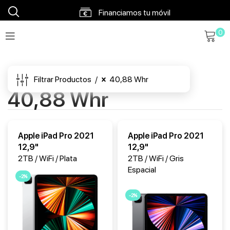
Financiamos tu móvil
0
Envíos en 48h a 72h
Envío gratis a partir 120€
Filtrar Productos
40,88 Whr
40,88 Whr
Apple iPad Pro 2021
Apple iPad Pro 2021
12,9"
12,9"
2TB / WiFi / Plata
2TB / WiFi / Gris
Espacial
-2%
-2%