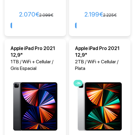
2.070
€
2.199
€
2.099
€
2.225
€
Comprar
Comprar
Apple iPad Pro 2021
Apple iPad Pro 2021
12,9"
12,9"
1TB / WiFi + Cellular /
2TB / WiFi + Cellular /
Gris Espacial
Plata
-3%