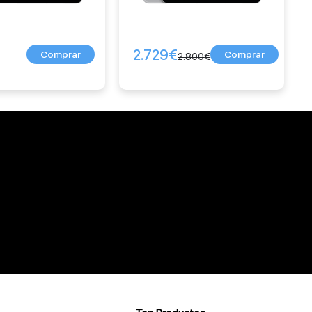
2.729
€
2.800
€