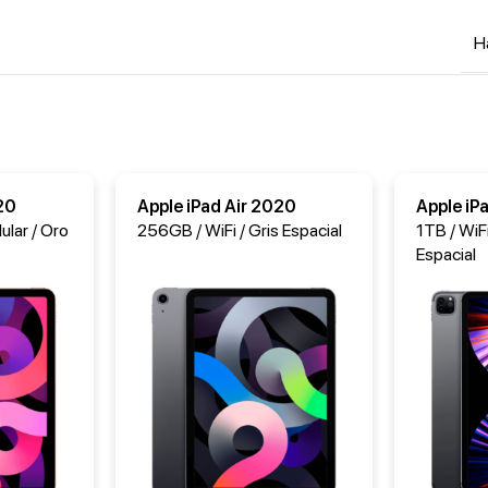
H
20
Apple iPad Air 2020
Apple iP
ular / Oro
256GB / WiFi / Gris Espacial
1TB / WiFi
Espacial