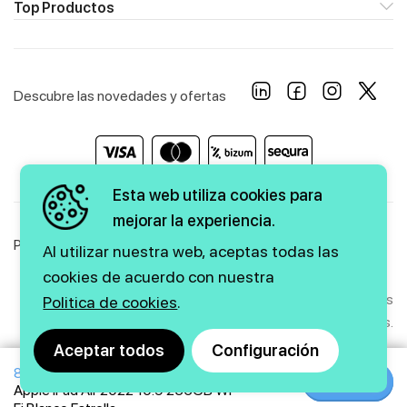
Top Productos
Descubre las novedades y ofertas
Esta web utiliza cookies para
mejorar la experiencia.
Política de Privacidad
Política de Cookies
Aviso Legal
Al utilizar nuestra web, aceptas todas las
cookies de acuerdo con nuestra
Copyright © 2026 firstmarkt. Todos los derechos
Politica de cookies
.
reservados.
Aceptar todos
Configuración
849€
Agencia SEO
y
diseño web
|
GMEDIA
Comprar
Comprar
Apple iPad Air 2022 10.9 256GB Wi