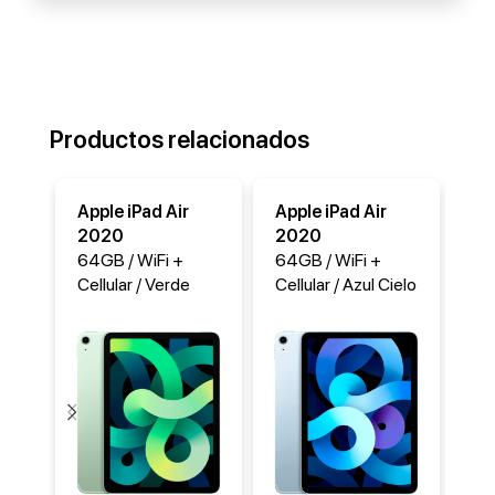
Productos relacionados
Apple iPad Air
Apple iPad Air
Ap
2020
2020
20
64GB / WiFi +
64GB / WiFi +
51
Cellular / Verde
Cellular / Azul Cielo
Cel
-3%