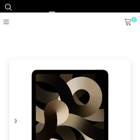
0
Financiamos tu móvil
Envíos en 48h a 72h
Envío gratis a partir 120€