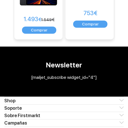
753
€
1.493
€
€
1.549
Newsletter
[mailjet_subscribe widget_id="4"]
Shop
Soporte
Sobre Firstmarkt
Campañas