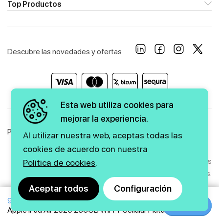
Top Productos
Descubre las novedades y ofertas
Esta web utiliza cookies para
mejorar la experiencia.
Política de Privacidad
Política de Cookies
Aviso Legal
Al utilizar nuestra web, aceptas todas las
cookies de acuerdo con nuestra
Copyright © 2026 firstmarkt. Todos los derechos
Politica de cookies
.
reservados.
Aceptar todos
Configuración
957€
Agencia SEO
y
diseño web
|
GMEDIA
Comprar
Comprar
Apple iPad Air 2020 256GB WiFi + Cellular Plata