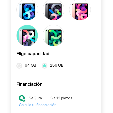
Elige capacidad:
64 GB
256 GB
Financiación:
SeQura
3 a 12 plazos
Calcula tu financiación