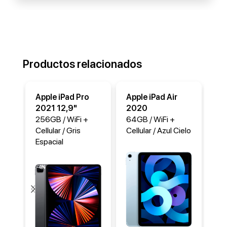
Productos relacionados
Apple iPad Pro
Apple iPad Air
Ap
2021 12,9"
2020
2
256GB / WiFi +
64GB / WiFi +
25
Cellular / Gris
Cellular / Azul Cielo
Cel
Espacial
Es
-4%