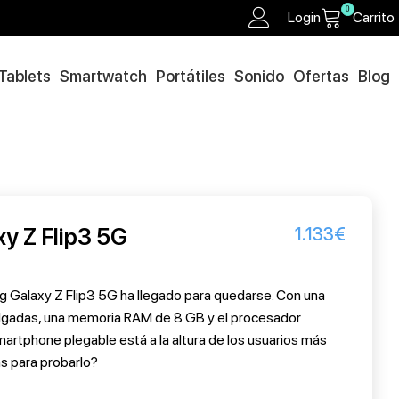
0
Login
Carrito
Tablets
Smartwatch
Portátiles
Sonido
Ofertas
Blog
y Z Flip3 5G
1.133
€
g Galaxy Z Flip3 5G ha llegado para quedarse. Con una
pulgadas, una memoria RAM de 8 GB y el procesador
rtphone plegable está a la altura de los usuarios más
s para probarlo?