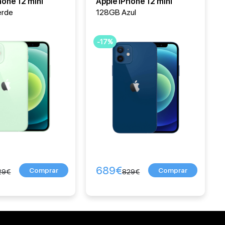
hone 12 mini
Apple iPhone 12 mini
erde
128GB Azul
-17%
689
€
29
€
829
€