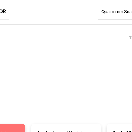
OR
Qualcomm Sna
1