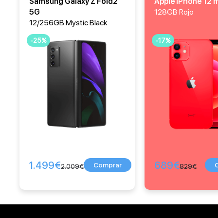
Samsung Galaxy Z Fold2
Apple iPhone 12 m
5G
128GB Rojo
12/256GB Mystic Black
-25%
-17%
1.499
€
689
€
2.009
€
829
€