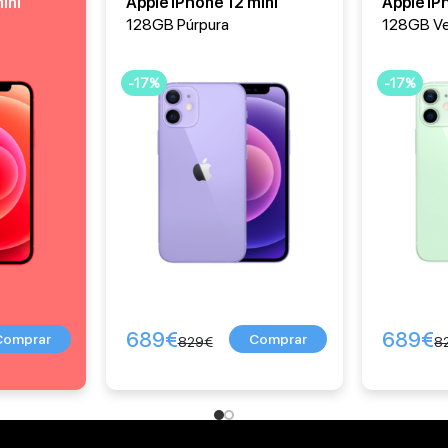
ini
Apple iPhone 12 mini
Apple iP
128GB Púrpura
128GB V
-17%
-17%
689
€
689
€
829
€
8