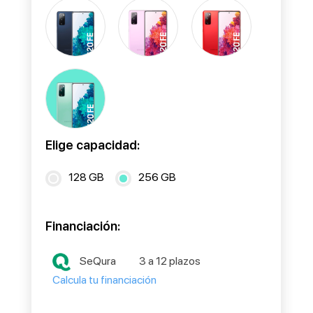
Elige capacidad:
128 GB
256 GB
Financiación:
SeQura
3 a 12 plazos
Calcula tu financiación