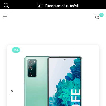
Financiamos tu móvil
0
Envíos en 48h a 72h
Envío gratis a partir 120€
-22%