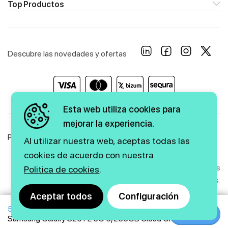
Top Productos
Descubre las novedades y ofertas
Esta web utiliza cookies para
mejorar la experiencia.
Política de Privacidad
Política de Cookies
Aviso Legal
Al utilizar nuestra web, aceptas todas las
cookies de acuerdo con nuestra
Copyright © 2026 firstmarkt. Todos los derechos
Politica de cookies
.
reservados.
Aceptar todos
Configuración
519€
669€
Agencia SEO
y
diseño web
|
GMEDIA
Comprar
Comprar
Samsung Galaxy S20 FE 5G 6/256GB Cloud Green