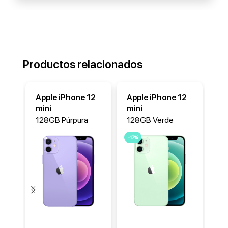
Productos relacionados
Apple iPhone 12
Apple iPhone 12
Ap
mini
mini
mi
128GB Púrpura
128GB Verde
12
-17%
-17%
-17