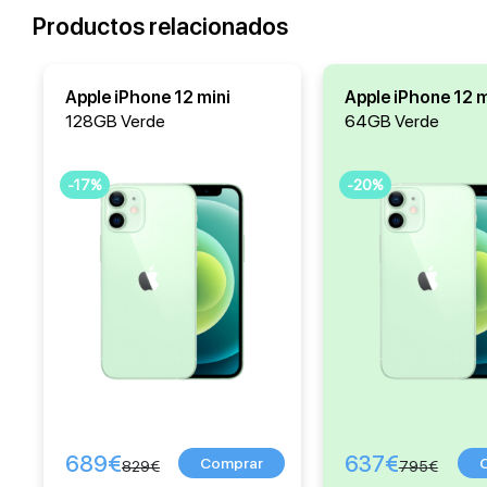
Productos relacionados
Apple iPhone 12 mini
Apple iPhone 12 m
128GB Verde
64GB Verde
-17%
-20%
689
€
637
€
829
€
795
€