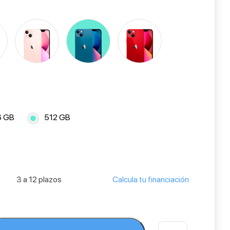
6 GB
512 GB
3 a 12 plazos
Calcula tu financiación