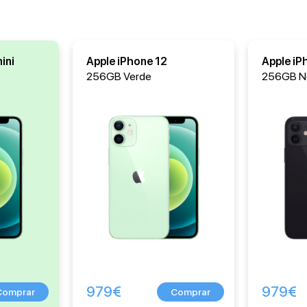
ini
Apple iPhone 12
Apple iP
256GB Verde
256GB N
979
€
979
€