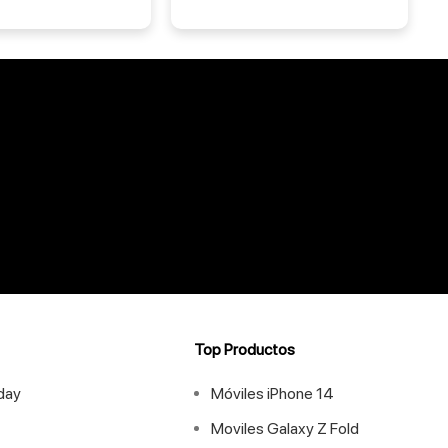
Top Productos
iday
Móviles iPhone 14
Moviles Galaxy Z Fold