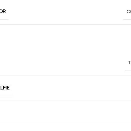
OR
Ch
1
LFIE