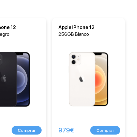
hone 12
Apple iPhone 12
egro
256GB Blanco
979
€