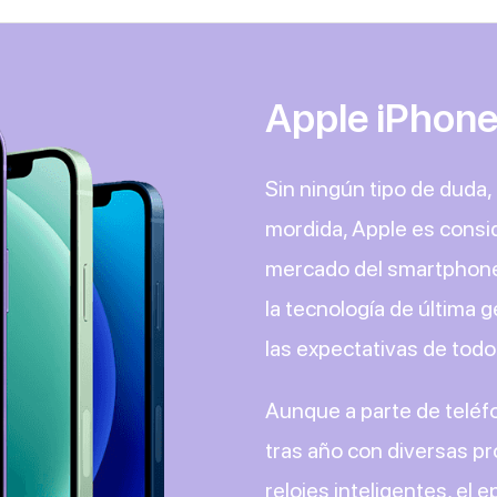
Apple iPhon
Sin ningún tipo de duda,
mordida, Apple es consi
mercado del smartphone 
la tecnología de última 
las expectativas de todo
Aunque a parte de teléf
tras año con diversas pr
relojes inteligentes, el 