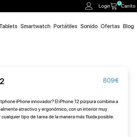
0
Login
Carrito
Tablets
Smartwatch
Portátiles
Sonido
Ofertas
Blog
12
809
€
tphone iPhone innovador? El iPhone 12 púrpura combina a
ealmente atractivo y ergonómico, con un interior muy
 cualquier tipo de tarea de la manera más fluida posible.