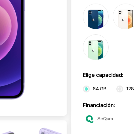
Elige capacidad:
64 GB
128
Financiación:
SeQura