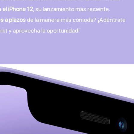
n
el iPhone 12
, su lanzamiento más reciente.
s a plazos
de la manera más cómoda? ¡Adéntrate
arkt y aprovecha la oportunidad!