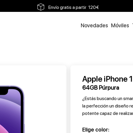
Envíos en 48h a 72h
Envío gratis a partir 120€
Novedades
Móviles
Apple iPhone 
64GB Púrpura
¿Estás buscando un smar
la perfección un diseño r
potente capaz de realizar
Elige color: