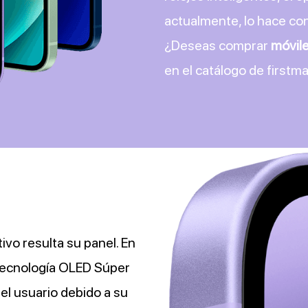
actualmente, lo hace co
¿Deseas comprar
móvile
en el catálogo de firstm
ivo resulta su panel. En
tecnología OLED Súper
el usuario debido a su