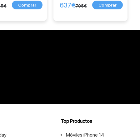
637
€
95
€
795
€
Top Productos
iday
Móviles iPhone 14