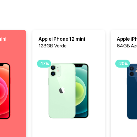
ini
Apple iPhone 12 mini
Apple iP
128GB Verde
64GB Az
-17%
-20%