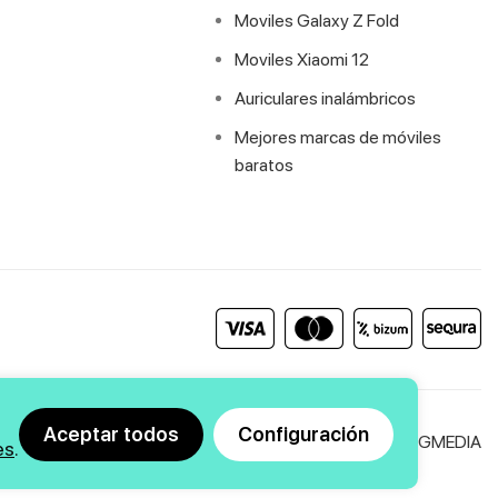
Moviles Galaxy Z Fold
Moviles Xiaomi 12
Auriculares inalámbricos
Mejores marcas de móviles
baratos
Aceptar todos
Configuración
Agencia SEO
y
diseño web
|
GMEDIA
es
.