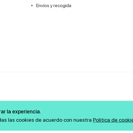
Envíos y recogida
ar la experiencia.
Copyright © 2026 firstmarkt. Todos los derechos
odas las cookies de acuerdo con nuestra
Politica de cooki
reservados.