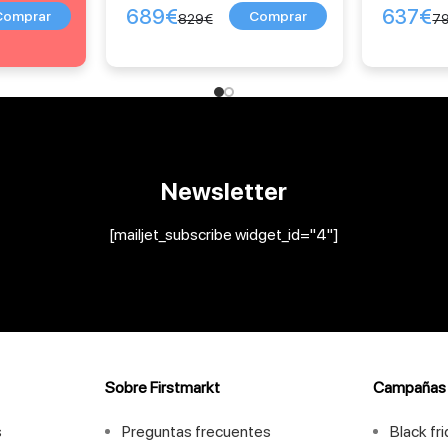
689
€
637
€
829
€
7
Newsletter
[mailjet_subscribe widget_id="4"]
Sobre Firstmarkt
Campañas
s
Preguntas frecuentes
Black fr