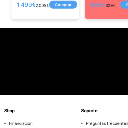
1.499
€
689
€
2.009
€
829
€
Shop
Soporte
Financiación
Preguntas frecuente