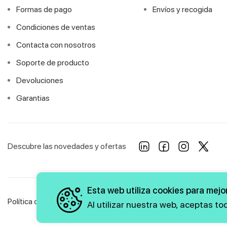
Formas de pago
Envíos y recogida
Condiciones de ventas
Contacta con nosotros
Soporte de producto
Devoluciones
Garantias
Descubre las novedades y ofertas
Esta web utiliza cookies para mejor
Política de Privacidad
Política de Cookies
Aviso Legal
Al utilizar nuestra web, aceptas t