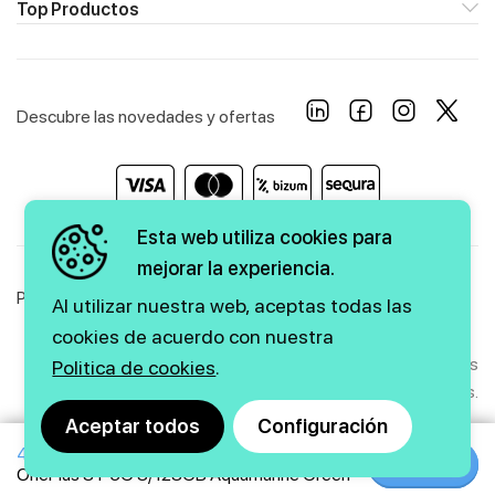
Top Productos
Descubre las novedades y ofertas
Esta web utiliza cookies para
mejorar la experiencia.
Política de Privacidad
Política de Cookies
Aviso Legal
Al utilizar nuestra web, aceptas todas las
cookies de acuerdo con nuestra
Copyright © 2026 firstmarkt. Todos los derechos
Politica de cookies
.
reservados.
Aceptar todos
Configuración
469€
Agencia SEO
y
diseño web
|
GMEDIA
Comprar
Comprar
OnePlus 8T 5G 8/128GB Aquamarine Green