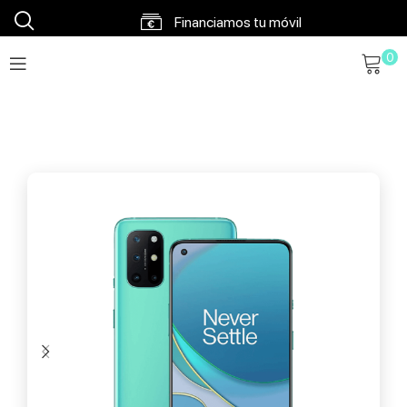
Financiamos tu móvil
0
Envíos en 48h a 72h
Envío gratis a partir 120€