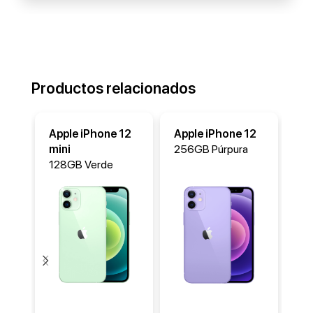
Productos relacionados
Apple iPhone 12
Apple iPhone 12
Ap
mini
256GB Púrpura
25
128GB Verde
-17%