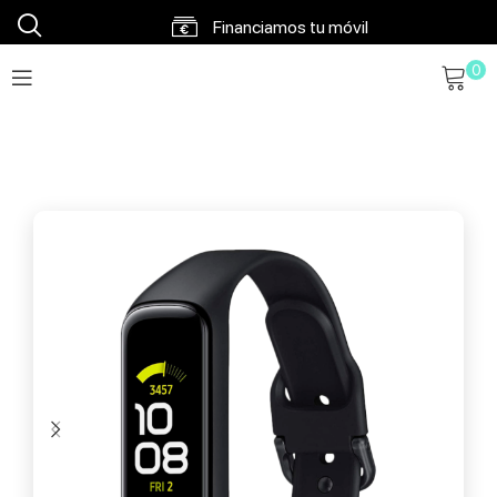
Financiamos tu móvil
0
Envíos en 48h a 72h
Envío gratis a partir 120€