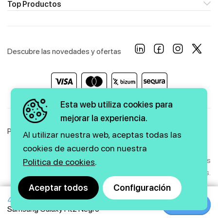
Top Productos
Descubre las novedades y ofertas
Esta web utiliza cookies para
mejorar la experiencia.
Política de Privacidad
Política de Cookies
Aviso Legal
Al utilizar nuestra web, aceptas todas las
cookies de acuerdo con nuestra
Copyright © 2026 firstmarkt. Todos los derechos
Politica de cookies
.
reservados.
Aceptar todos
Configuración
49€
Agencia SEO
y
diseño web
|
GMEDIA
Comprar
Comprar
Samsung Galaxy Fit2 Negro