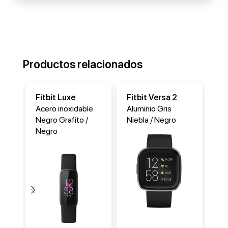
Productos relacionados
Fitbit Luxe
Fitbit Versa 2
Fi
Acero inoxidable
Aluminio Gris
Ac
Negro Grafito /
Niebla / Negro
Ne
Negro
Ne