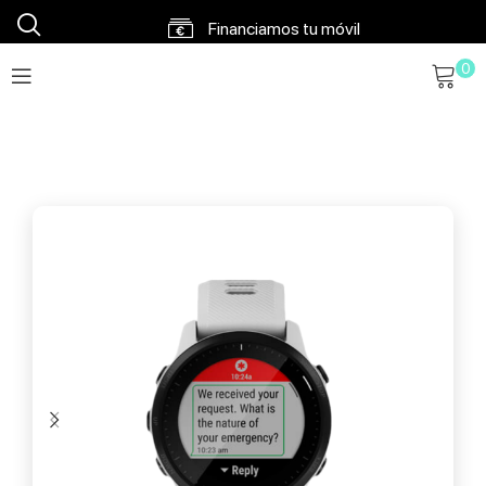
0
Financiamos tu móvil
Envíos en 48h a 72h
Envío gratis a partir 120€