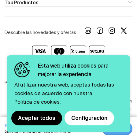
Top Productos
Descubre las novedades y ofertas
Esta web utiliza cookies para
mejorar la experiencia.
Política de Privacidad
Política de Cookies
Aviso Legal
Al utilizar nuestra web, aceptas todas las
cookies de acuerdo con nuestra
Copyright © 2026 firstmarkt. Todos los derechos
Politica de cookies
.
reservados.
Aceptar todos
Configuración
649€
Agencia SEO
y
diseño web
|
GMEDIA
Comprar
Comprar
Garmin Forerunner 945 LTE Gris