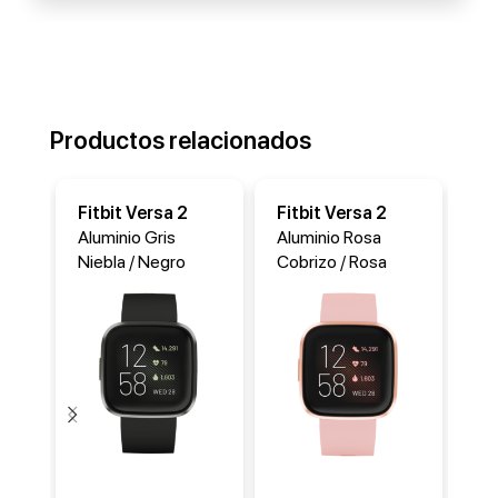
Productos relacionados
Fitbit Versa 2
Fitbit Versa 2
Fi
Aluminio Gris
Aluminio Rosa
Ac
Niebla / Negro
Cobrizo / Rosa
Do
Mar