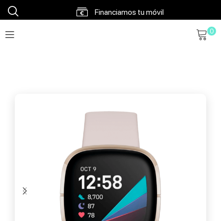
Financiamos tu móvil
0
Envíos en 48h a 72h
Envío gratis a partir 120€