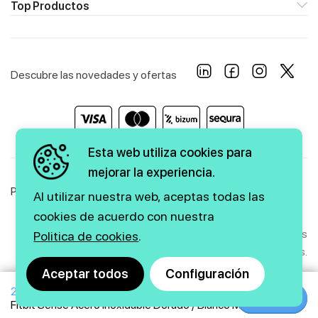
Top Productos
Descubre las novedades y ofertas
Esta web utiliza cookies para
mejorar la experiencia.
Política de Privacidad
Política de Cookies
Aviso Legal
Al utilizar nuestra web, aceptas todas las
cookies de acuerdo con nuestra
Copyright © 2026 firstmarkt. Todos los derechos
Politica de cookies
.
reservados.
Aceptar todos
Configuración
299€
Agencia SEO
y
diseño web
|
GMEDIA
Comprar
Comprar
Fitbit Sense Acero inoxidable Dorado / Blanco Marfil