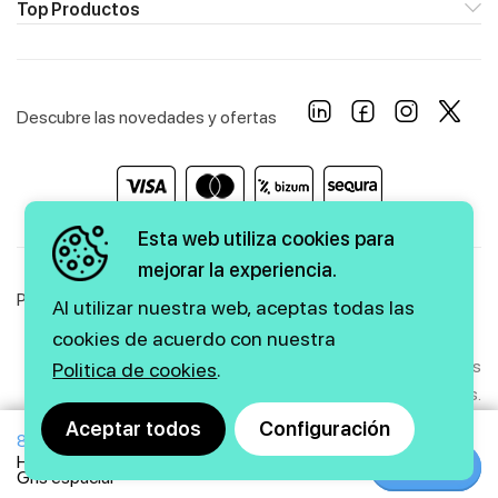
Top Productos
Descubre las novedades y ofertas
Esta web utiliza cookies para
mejorar la experiencia.
Política de Privacidad
Política de Cookies
Aviso Legal
Al utilizar nuestra web, aceptas todas las
cookies de acuerdo con nuestra
Copyright © 2026 firstmarkt. Todos los derechos
Politica de cookies
.
reservados.
Aceptar todos
Configuración
849€
Agencia SEO
y
diseño web
|
GMEDIA
HUAWEI MateBook 13 AMD (AMD Ryzen 5 3500U / 512GB)
Comprar
Comprar
Gris espacial