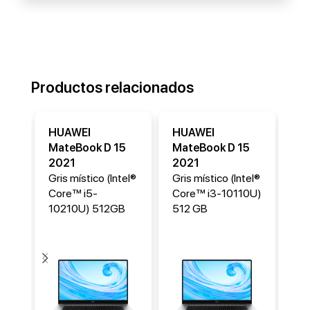
Productos relacionados
HUAWEI
HUAWEI
H
MateBook D 15
MateBook D 15
Ma
2021
2021
20
Gris místico (Intel®
Gris místico (Intel®
Gri
Core™ i5-
Core™ i3-10110U)
Co
10210U) 512GB
512 GB