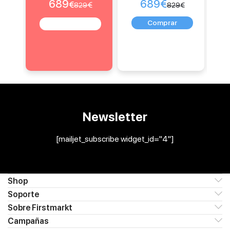
689
689
€
€
€
829
829
€
Newsletter
[mailjet_subscribe widget_id="4"]
Shop
Soporte
Sobre Firstmarkt
Campañas