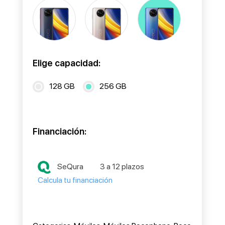
Elige capacidad:
128 GB
256 GB
Financiación:
SeQura
3 a 12 plazos
Calcula tu financiación