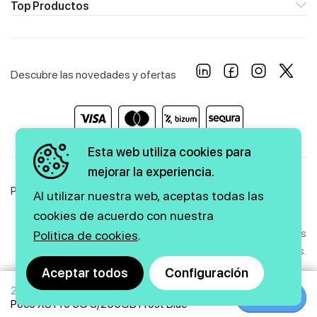
Top Productos
Descubre las novedades y ofertas
Esta web utiliza cookies para
mejorar la experiencia.
Política de Privacidad
Política de Cookies
Aviso Legal
Al utilizar nuestra web, aceptas todas las
cookies de acuerdo con nuestra
Copyright © 2026 firstmarkt. Todos los derechos
Politica de cookies
.
reservados.
Aceptar todos
Configuración
264€
Agencia SEO
y
diseño web
|
GMEDIA
Comprar
Comprar
Poco X3 Pro 5G 8/256GB Frost Blue