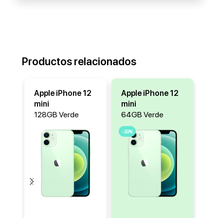
Productos relacionados
Apple iPhone 12
Apple iPhone 12
Ap
mini
mini
mi
128GB Verde
64GB Verde
64
-17%
-20%
-20