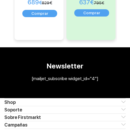
689
637
€
€
€
829
795
€
Newsletter
[mailjet_subscribe widget_id="4"]
Shop
Soporte
Sobre Firstmarkt
Campañas