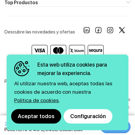
Top Productos
Descubre las novedades y ofertas
Esta web utiliza cookies para
mejorar la experiencia.
Política de Privacidad
Política de Cookies
Aviso Legal
Al utilizar nuestra web, aceptas todas las
cookies de acuerdo con nuestra
Copyright © 2026 firstmarkt. Todos los derechos
Politica de cookies
.
reservados.
Aceptar todos
Configuración
225€
Agencia SEO
y
diseño web
|
GMEDIA
Comprar
Comprar
Poco X3 NFC 4G 6/64GB Cobalt Blue