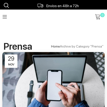
Envíos en 48h a 72h
0
Envío gratis a partir 120€
Prensa
Home
Archive by Category "Prensa"
29
NOV